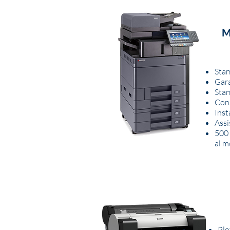
M
Stam
Gara
Stam
Cons
Inst
Assi
500 
al m
Plo