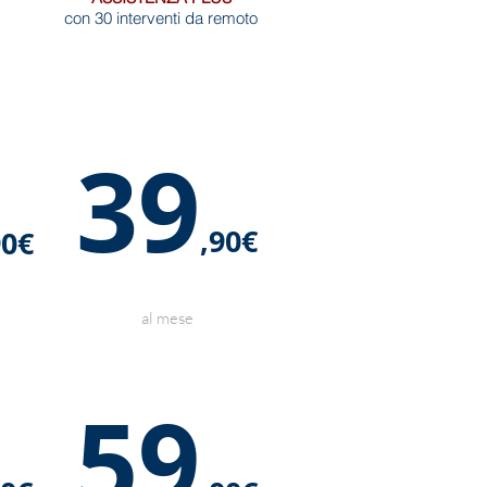
con 30 interventi da remoto
39
,90€
90€
al mese
59