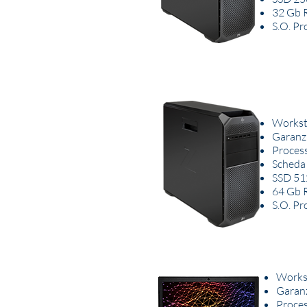
32 Gb
S.O. Pr
Workst
Garanzi
Process
Scheda
SSD 51
64 Gb
S.O. Pr
Works
Garanz
Proces