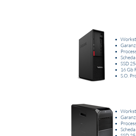
Workst
Garanzi
Process
Scheda
SSD 25
16 Gb
S.O. Pr
Workst
Garanzi
Proces
Scheda
SSD 25