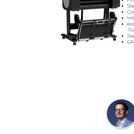
Sta
Con
Inst
Ass
(Ga
Sta
GA