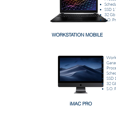
Sched
SSD 1
32 Gb
S.O. P
WORKSTATION MOBILE
Work
Gara
Proce
Sched
SSD 
32 G
S.O. 
iMAC PRO