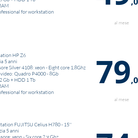
,
 RAM
ofessional for workstation
al mese
79
at
ion HP Z6
a 5 anni
ore Silver 4108: xeon - Eight core 1,8Ghz
 video: Quadro P4000 - 8Gb
,
2 Gb + HDD 1 Tb
 RAM
ofessional for workstation
al mese
tat
ion FUJITSU Celius H780 - 15''
ia 5 anni
sore: xeon - Six core 2,9 Ghz