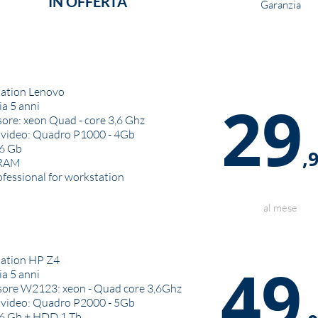
IN OFFERTA
Garanzia
ation Lenovo
29
a 5 anni
ore: xeon Quad - core 3,6 Ghz
 video: Quadro P1000 - 4Gb
6 Gb
,
 RAM
ofessional for workstation
al mese
at
ion HP Z4
49
a 5 anni
sore W2123: xeon - Quad core 3,6Ghz
 video: Quadro P2000 - 5Gb
6 Gb + HDD 1 Tb