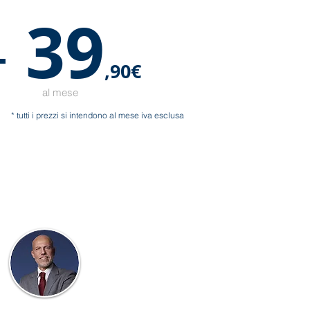
39
+
,90€
al mese
* tutti i prezzi si intendono al mese iva esclusa