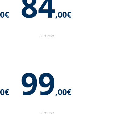
84
00€
,00€
al mese
99
90€
,00€
al mese