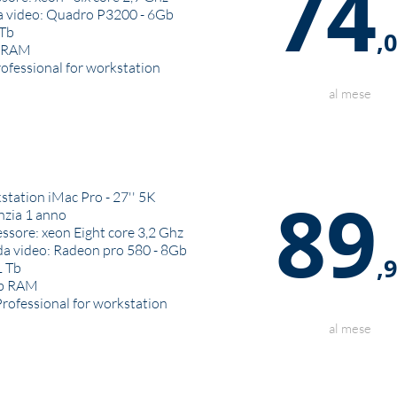
74
a video: Quadro P3200 - 6Gb
 Tb
,
 RAM
rofessional for workstation
al mese
89
stat
ion iMac Pro - 27'' 5K
nzia 1 anno
ssore: xeon Eight core 3,2 Ghz
a video: Radeon pro 580 - 8Gb
,
1 Tb
b RAM
Professional for workstation
al mese